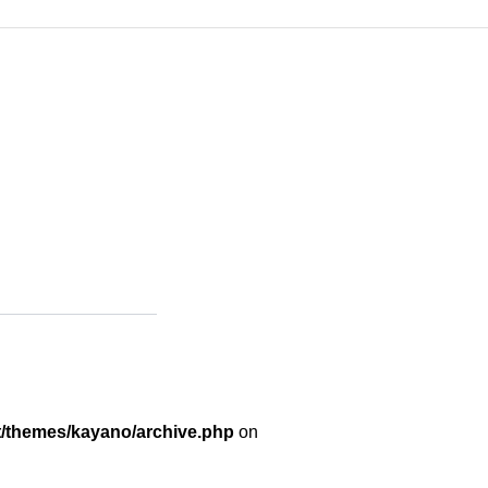
t/themes/kayano/archive.php
on