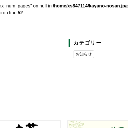
"max_num_pages" on null in
/home/xs847114/kayano-nosan.jp/p
p
on line
52
カテゴリー
お知らせ